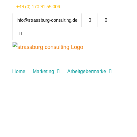
Zum
+49 (0) 170 91 55 006
Inhalt
info@strassburg-consulting.de
springen
Home
Marketing
Arbeitgebermarke
Über mich
Blog/Videos
KONTAKT