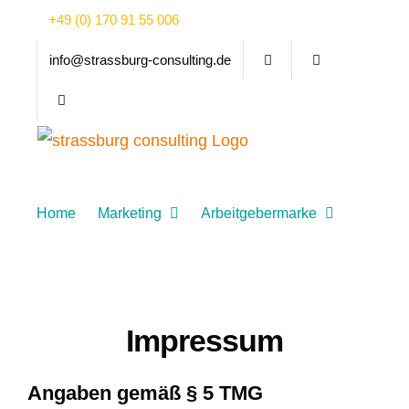
Zum
+49 (0) 170 91 55 006
Inhalt
info@strassburg-consulting.de
springen
Home
Marketing
Arbeitgebermarke
Über mich
Blog/Videos
KONTAKT
Impressum
Angaben gemäß § 5 TMG