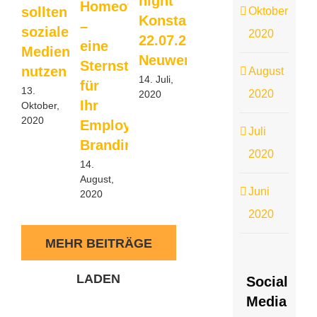
night
Homeoffice
sollten
Oktober
Konstanz
–
soziale
2020
22.07.2020,
eine
Medien
Neuwerk
Sternstunde
nutzen
August
14. Juli,
für
13.
2020
2020
Ihr
Oktober,
2020
Employer
Juli
Branding
2020
14.
August,
Juni
2020
2020
MEHR BEITRÄGE
LADEN
Social
Media