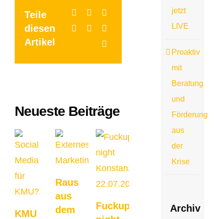
jetzt
Teile
LIVE
diesen
Artikel
Proaktiv
mit
Beratung
und
Neueste Beiträge
Förderung
aus
der
Krise
Raus
aus
Fuckup
Archiv
dem
KMU