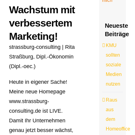
Wachstum mit
verbessertem
Neueste
Marketing!
Beiträge
KMU
strassburg-consulting | Rita
sollten
Straßburg, Dipl.-Ökonomin
soziale
(Dipl.-oec.)
Medien
Heute in eigener Sache!
nutzen
Meine neue Homepage
Raus
www.strassburg-
aus
consulting.de ist LIVE.
dem
Damit Ihr Unternehmen
Homeoffice
genau jetzt besser wächst,