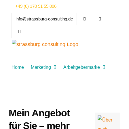
Zum
+49 (0) 170 91 55 006
Inhalt
info@strassburg-consulting.de
springen
Home
Marketing
Arbeitgebermarke
Über mich
Blog/Videos
KONTAKT
Mein Angebot
für Sie – mehr